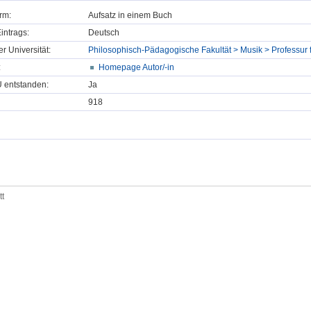
rm:
Aufsatz in einem Buch
intrags:
Deutsch
er Universität:
Philosophisch-Pädagogische Fakultät > Musik > Professur 
:
Homepage Autor/-in
U entstanden:
Ja
918
tt