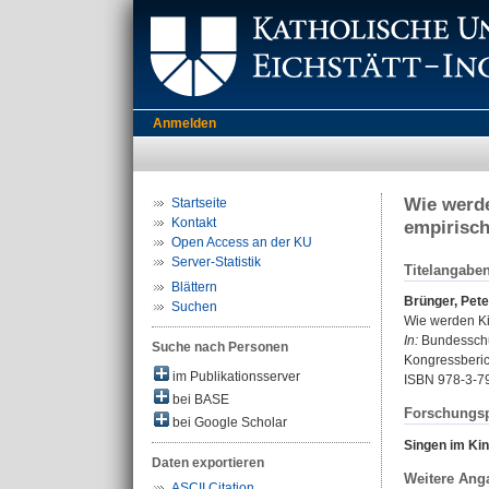
Anmelden
Wie werde
Startseite
Kontakt
empirisc
Open Access an der KU
Server-Statistik
Titelangabe
Blättern
Brünger, Pete
Suchen
Wie werden Ki
In:
Bundesschul
Suche nach Personen
Kongressberich
im Publikationsserver
ISBN 978-3-7
bei BASE
Forschungsp
bei Google Scholar
Singen im Ki
Daten exportieren
Weitere Ang
ASCII Citation