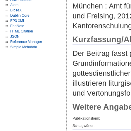
München : Amt fü
Atom
BibTeX
und Freising, 2012
Dublin Core
EP3 XML
Kantorenschulung
EndNote
HTML Citation
JSON
Kurzfassung/A
Reference Manager
Simple Metadata
Der Beitrag fasst 
Grundinformation
gottesdienstliche
illustrieren litur
und Vertonungsfo
Weitere Angab
Publikationsform:
Schlagwörter: