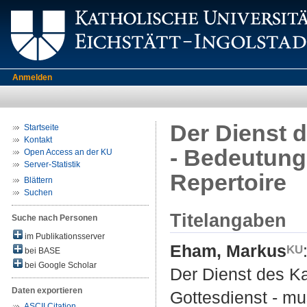
Anmelden
Der Dienst d
Startseite
Kontakt
- Bedeutung
Open Access an der KU
Server-Statistik
Repertoire
Blättern
Suchen
Titelangaben
Suche nach Personen
im Publikationsserver
Eham, Markus
bei BASE
bei Google Scholar
Der Dienst des Ka
Daten exportieren
Gottesdienst - mu
ASCII Citation