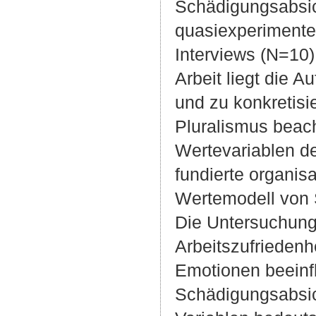
Schädigungsabsic
quasiexperimentel
Interviews (N=10)
Arbeit liegt die 
und zu konkretisi
Pluralismus beac
Wertevariablen d
fundierte organis
Wertemodell von S
Die Untersuchung
Arbeitszufriedenhe
Emotionen beeinf
Schädigungsabsich