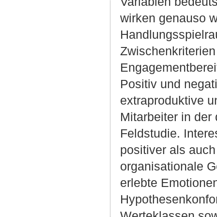
Variablen bedeut
wirken genauso w
Handlungsspielra
Zwischenkriterien 
Engagementbereit
Positiv und negat
extraproduktive u
Mitarbeiter in der
Feldstudie. Inter
positiver als auc
organisationale G
erlebte Emotione
Hypothesenkonfor
Werteklassen sowo