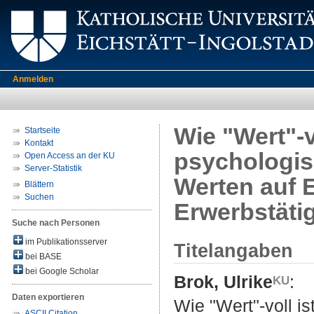
Anmelden
Wie "Wert"-vo
Startseite
Kontakt
psychologis
Open Access an der KU
Server-Statistik
Werten auf 
Blättern
Suchen
Erwerbstäti
Suche nach Personen
im Publikationsserver
Titelangaben
bei BASE
bei Google Scholar
Brok, Ulrike
:
Daten exportieren
Wie "Wert"-voll i
ASCII Citation