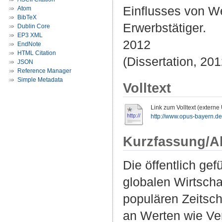
Einflusses von W
Atom
BibTeX
Erwerbstätiger.
Dublin Core
EP3 XML
2012
EndNote
HTML Citation
(Dissertation, 201
JSON
Reference Manager
Simple Metadata
Volltext
Link zum Volltext (externe
http://www.opus-bayern.de/k
Kurzfassung/A
Die öffentlich g
globalen Wirtscha
populären Zeitsch
an Werten wie Ve