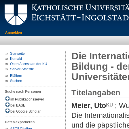
Anmelden
Die Interna
Startseite
Kontakt
Bildung - d
Open Access an der KU
Server-Statistik
Universitäte
Blättern
Suchen
Titelangaben
Suche nach Personen
im Publikationsserver
Meier, Uto
;
Wur
bei BASE
bei Google Scholar
Die International
Daten exportieren
und die päpstlich
ASCII Citation