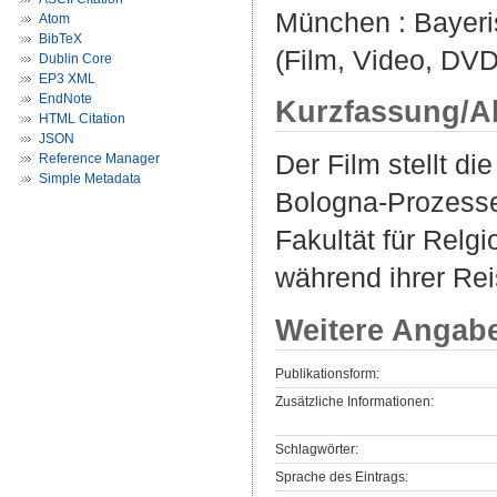
München : Bayeri
Atom
BibTeX
(Film, Video, DVD
Dublin Core
EP3 XML
EndNote
Kurzfassung/A
HTML Citation
JSON
Der Film stellt d
Reference Manager
Simple Metadata
Bologna-Prozesses
Fakultät für Relgi
während ihrer Rei
Weitere Angab
Publikationsform:
Zusätzliche Informationen:
Schlagwörter:
Sprache des Eintrags: