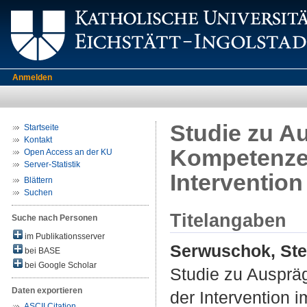
Anmelden
Studie zu A
Startseite
Kontakt
Kompetenzen
Open Access an der KU
Server-Statistik
Intervention
Blättern
Suchen
Titelangaben
Suche nach Personen
im Publikationsserver
Serwuschok, Ste
bei BASE
bei Google Scholar
Studie zu Ausprä
Daten exportieren
der Intervention 
ASCII Citation