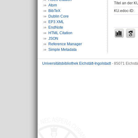
Titel an der K
Atom
KU.edoc-ID:
BibTeX
Dublin Core
EP3 XML
EndNote
HTML Citation
JSON
Reference Manager
Simple Metadata
Universitätsbibliothek Eichstätt-Ingolstadt
- 85071 Eichstä