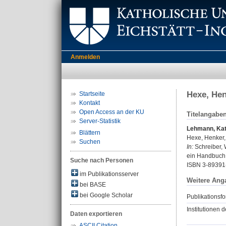
Anmelden
Hexe, Hen
Startseite
Kontakt
Open Access an der KU
Titelangabe
Server-Statistik
Lehmann, Kat
Blättern
Hexe, Henker,
Suchen
In:
Schreiber, 
ein Handbuch. 
Suche nach Personen
ISBN 3-89391
im Publikationsserver
Weitere Ang
bei BASE
bei Google Scholar
Publikationsfo
Institutionen d
Daten exportieren
ASCII Citation