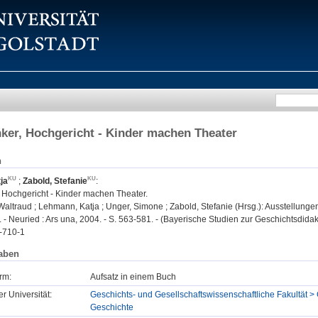
ker, Hochgericht - Kinder machen Theater
n
ja
;
Zabold, Stefanie
:
 Hochgericht - Kinder machen Theater.
Waltraud ; Lehmann, Katja ; Unger, Simone ; Zabold, Stefanie (Hrsg.): Ausstellung
- Neuried : Ars una, 2004. - S. 563-581. - (Bayerische Studien zur Geschichtsdidakt
-710-1
aben
rm:
Aufsatz in einem Buch
er Universität:
Geschichts- und Gesellschaftswissenschaftliche Fakultät > 
Geschichte