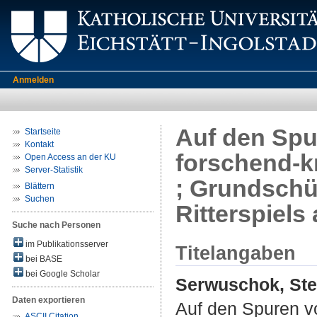
Anmelden
Auf den Spu
Startseite
Kontakt
forschend-kr
Open Access an der KU
Server-Statistik
; Grundschü
Blättern
Suchen
Ritterspiels
Suche nach Personen
im Publikationsserver
Titelangaben
bei BASE
bei Google Scholar
Serwuschok, Ste
Daten exportieren
Auf den Spuren v
ASCII Citation