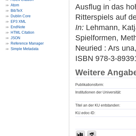
Ausflug in das ho
Atom
BibTeX
Ritterspiels auf d
Dublin Core
EP3 XML
In:
Lehmann, Katja 
EndNote
HTML Citation
Spielformen, Met
JSON
Reference Manager
Neuried : Ars una
Simple Metadata
ISBN 978-3-8939
Weitere Angab
Publikationsform:
Institutionen der Universität:
Titel an der KU entstanden:
KU.edoc-ID: