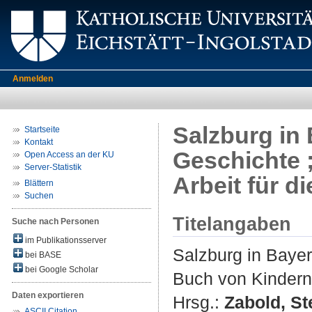
Anmelden
Salzburg in 
Startseite
Kontakt
Geschichte ;
Open Access an der KU
Server-Statistik
Arbeit für d
Blättern
Suchen
Titelangaben
Suche nach Personen
im Publikationsserver
Salzburg in Bayer
bei BASE
bei Google Scholar
Buch von Kindern 
Daten exportieren
Hrsg.:
Zabold, St
ASCII Citation