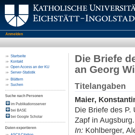
Anmelden
Die Briefe d
Startseite
Kontakt
an Georg Wi
Open Access an der KU
Server-Statistik
Blättern
Titelangaben
Suchen
Suche nach Personen
Maier, Konstanti
im Publikationsserver
Die Briefe des P.
bei BASE
bei Google Scholar
Zapf in Augsburg.
Daten exportieren
In:
Kohlberger, Ale
ASCII Citation