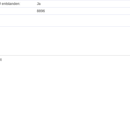
U entstanden:
Ja
8896
tt