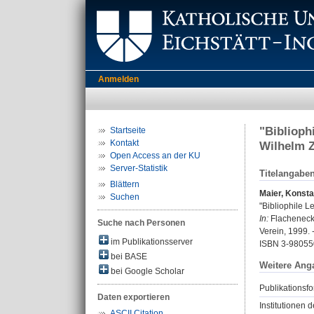
Anmelden
"Biblioph
Startseite
Kontakt
Wilhelm Z
Open Access an der KU
Server-Statistik
Titelangabe
Blättern
Maier, Konsta
Suchen
"Bibliophile L
In:
Flachenecker
Suche nach Personen
Verein, 1999. 
im Publikationsserver
ISBN 3-98055
bei BASE
Weitere Ang
bei Google Scholar
Publikationsfo
Daten exportieren
Institutionen d
ASCII Citation