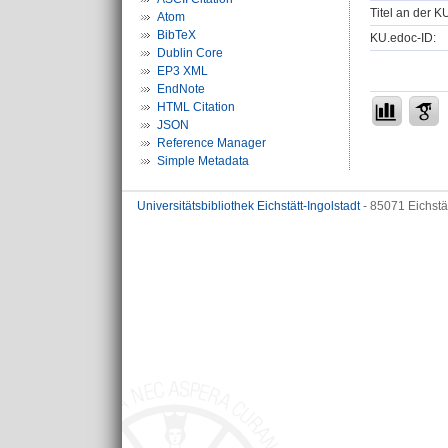
Titel an der K
Atom
BibTeX
KU.edoc-ID:
Dublin Core
EP3 XML
EndNote
HTML Citation
JSON
Reference Manager
Simple Metadata
Universitätsbibliothek Eichstätt-Ingolstadt
- 85071 Eichstä