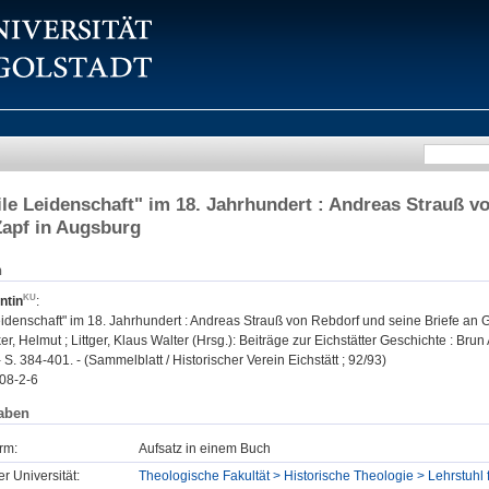
ile Leidenschaft" im 18. Jahrhundert : Andreas Strauß v
apf in Augsburg
n
ntin
:
eidenschaft" im 18. Jahrhundert : Andreas Strauß von Rebdorf und seine Briefe an
, Helmut ; Littger, Klaus Walter (Hrsg.): Beiträge zur Eichstätter Geschichte : Brun 
- S. 384-401. - (Sammelblatt / Historischer Verein Eichstätt ; 92/93)
08-2-6
aben
rm:
Aufsatz in einem Buch
er Universität:
Theologische Fakultät > Historische Theologie > Lehrstuhl