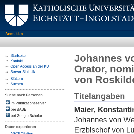
Anmelden
Johannes von
Startseite
Kontakt
Orator, nomi
Open Access an der KU
Server-Statistik
von Roskild
Blättern
Suchen
Titelangaben
Suche nach Personen
im Publikationsserver
Maier, Konstanti
bei BASE
bei Google Scholar
Johannes von Weez
Daten exportieren
Erzbischof von L
ASCII Citation