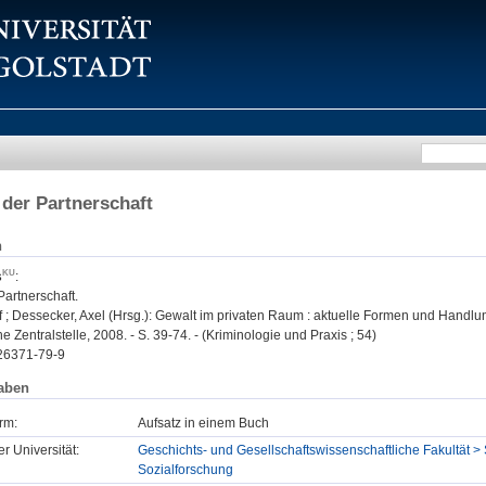
 der Partnerschaft
n
s
:
Partnerschaft.
 ; Dessecker, Axel (Hrsg.): Gewalt im privaten Raum : aktuelle Formen und Handlu
e Zentralstelle, 2008. - S. 39-74. - (Kriminologie und Praxis ; 54)
26371-79-9
aben
rm:
Aufsatz in einem Buch
er Universität:
Geschichts- und Gesellschaftswissenschaftliche Fakultät > 
Sozialforschung