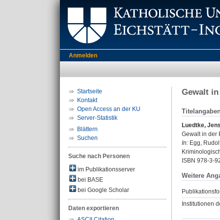
Anmelden
Gewalt in
Startseite
Kontakt
Open Access an der KU
Titelangabe
Server-Statistik
Luedtke, Jen
Blättern
Gewalt in der 
Suchen
In:
Egg, Rudolf
Kriminologisch
Suche nach Personen
ISBN 978-3-9
im Publikationsserver
Weitere Ang
bei BASE
bei Google Scholar
Publikationsfo
Institutionen d
Daten exportieren
ASCII Citation