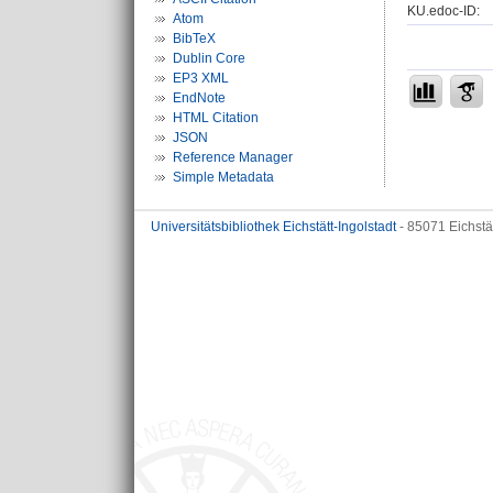
KU.edoc-ID:
Atom
BibTeX
Dublin Core
EP3 XML
EndNote
HTML Citation
JSON
Reference Manager
Simple Metadata
Universitätsbibliothek Eichstätt-Ingolstadt
- 85071 Eichstä