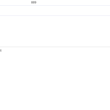
889
tt