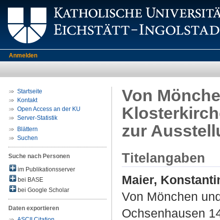
Anmelden
Von Mönchen
Startseite
Kontakt
Klosterkirc
Open Access an der KU
Server-Statistik
zur Ausstel
Blättern
Suchen
Titelangaben
Suche nach Personen
im Publikationsserver
Maier, Konstanti
bei BASE
bei Google Scholar
Von Mönchen und 
Daten exportieren
Ochsenhausen 149
ASCII Citation