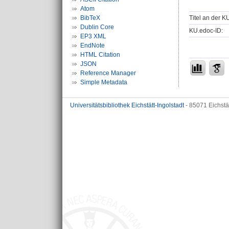
Atom
Titel an der K
BibTeX
Dublin Core
KU.edoc-ID:
EP3 XML
EndNote
HTML Citation
JSON
Reference Manager
Simple Metadata
Universitätsbibliothek Eichstätt-Ingolstadt
- 85071 Eichstä