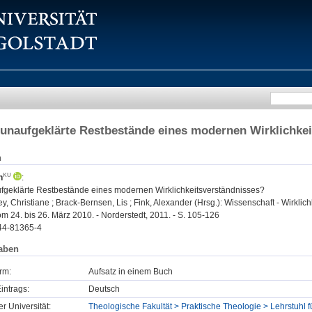
unaufgeklärte Restbestände eines modernen Wirklichke
n
h
:
fgeklärte Restbestände eines modernen Wirklichkeitsverständnisses?
 Christiane ; Brack-Bernsen, Lis ; Fink, Alexander (Hrsg.): Wissenschaft - Wirklic
 24. bis 26. März 2010. - Norderstedt, 2011. - S. 105-126
44-81365-4
aben
rm:
Aufsatz in einem Buch
intrags:
Deutsch
er Universität:
Theologische Fakultät > Praktische Theologie > Lehrstuhl f