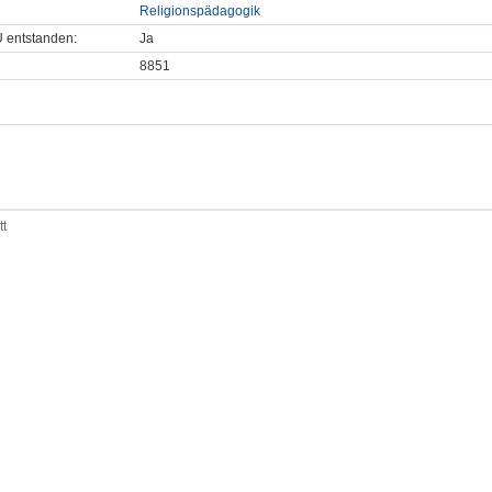
Religionspädagogik
U entstanden:
Ja
8851
tt