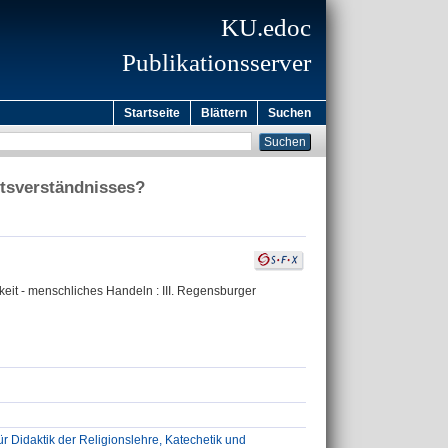
KU.edoc
Publikationsserver
Startseite
Blättern
Suchen
itsverständnisses?
hkeit - menschliches Handeln : III. Regensburger
ür Didaktik der Religionslehre, Katechetik und