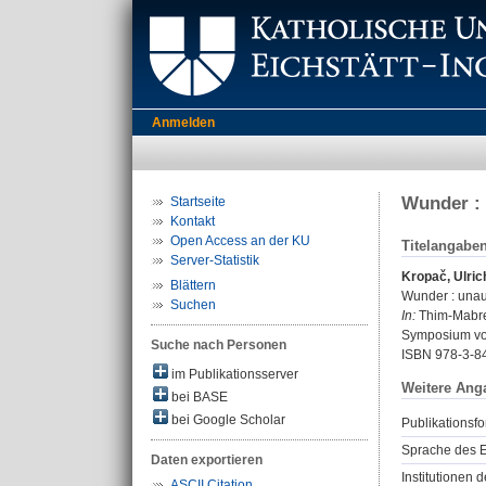
Anmelden
Wunder : 
Startseite
Kontakt
Open Access an der KU
Titelangabe
Server-Statistik
Kropač, Ulric
Blättern
Wunder : unau
Suchen
In:
Thim-Mabrey,
Symposium vom
Suche nach Personen
ISBN 978-3-8
im Publikationsserver
Weitere Ang
bei BASE
bei Google Scholar
Publikationsfo
Sprache des E
Daten exportieren
Institutionen d
ASCII Citation