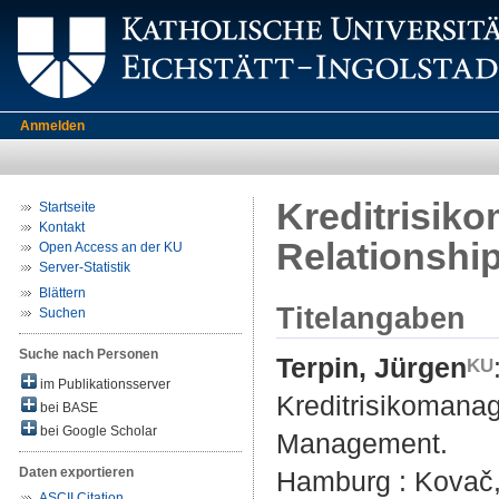
Anmelden
Kreditrisik
Startseite
Kontakt
Relationsh
Open Access an der KU
Server-Statistik
Blättern
Titelangaben
Suchen
Suche nach Personen
Terpin, Jürgen
im Publikationsserver
Kreditrisikomana
bei BASE
bei Google Scholar
Management.
Daten exportieren
Hamburg : Kovač, 
ASCII Citation