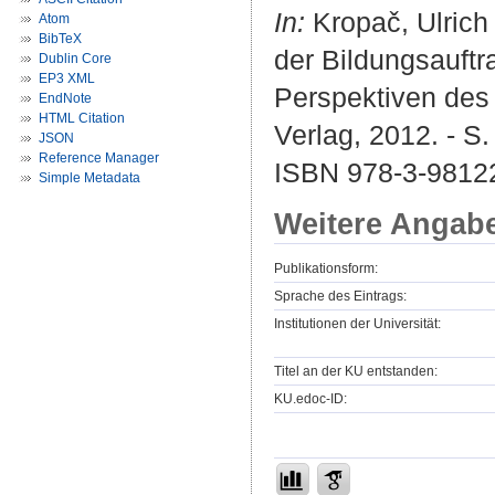
In:
Kropač, Ulrich 
Atom
BibTeX
der Bildungsauftr
Dublin Core
EP3 XML
Perspektiven des
EndNote
HTML Citation
Verlag, 2012. - S.
JSON
Reference Manager
ISBN 978-3-9812
Simple Metadata
Weitere Angab
Publikationsform:
Sprache des Eintrags:
Institutionen der Universität:
Titel an der KU entstanden:
KU.edoc-ID: