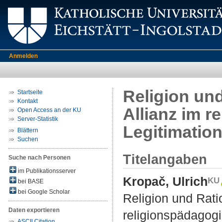
Anmelden
Religion und
Startseite
Kontakt
Allianz im 
Open Access an der KU
Server-Statistik
Legitimatio
Blättern
Suchen
Titelangaben
Suche nach Personen
im Publikationsserver
Kropač, Ulrich
bei BASE
bei Google Scholar
Religion und Rati
Daten exportieren
religionspädagogi
ASCII Citation