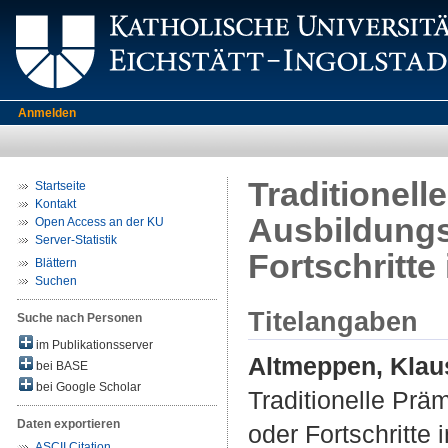
Anmelden
Traditionel
Startseite
Kontakt
Ausbildungs
Open Access an der KU
Server-Statistik
Fortschritte
Blättern
Suchen
Titelangaben
Suche nach Personen
im Publikationsserver
Altmeppen, Klau
bei BASE
bei Google Scholar
Traditionelle Prä
Daten exportieren
oder Fortschritte
ASCII Citation