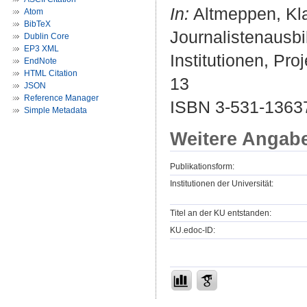
In:
Altmeppen, Kla
Atom
BibTeX
Journalistenausbi
Dublin Core
EP3 XML
Institutionen, Pro
EndNote
HTML Citation
13
JSON
Reference Manager
ISBN 3-531-1363
Simple Metadata
Weitere Angab
Publikationsform:
Institutionen der Universität:
Titel an der KU entstanden:
KU.edoc-ID: