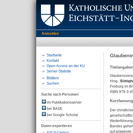
Anmelden
Glaubensv
Startseite
Kontakt
Open Access an der KU
Titelangabe
Server-Statistik
Glaubensveran
Blättern
Hrsg.:
Böttigh
Suchen
Freiburg im Br
ISBN 978-3-4
Suche nach Personen
Kurzfassung
im Publikationsserver
bei BASE
Der christlic
bei Google Scholar
gesellschaftli
Weiterführung 
Daten exportieren
Bandes gehen d
auf prägende 
ASCII Citation