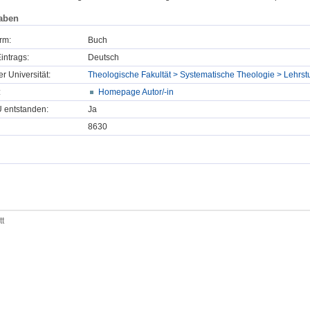
aben
rm:
Buch
intrags:
Deutsch
er Universität:
Theologische Fakultät > Systematische Theologie > Lehrst
:
Homepage Autor/-in
U entstanden:
Ja
8630
tt