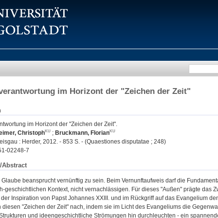
erantwortung im Horizont der "Zeichen der Zeit"
n
twortung im Horizont der "Zeichen der Zeit".
eimer, Christoph
;
Bruckmann, Florian
eisgau : Herder, 2012. - 853 S. - (Quaestiones disputatae ; 248)
51-02248-7
/Abstract
he Glaube beansprucht vernünftig zu sein. Beim Vernunftaufweis darf die Fundamen
ch-geschichtlichen Kontext, nicht vernachlässigen. Für dieses "Außen" prägte das 
der Inspiration von Papst Johannes XXIII. und im Rückgriff auf das Evangelium den
iesen "Zeichen der Zeit" nach, indem sie im Licht des Evangeliums die Gegenwart a
Strukturen und ideengeschichtliche Strömungen hin durchleuchten - ein spannende