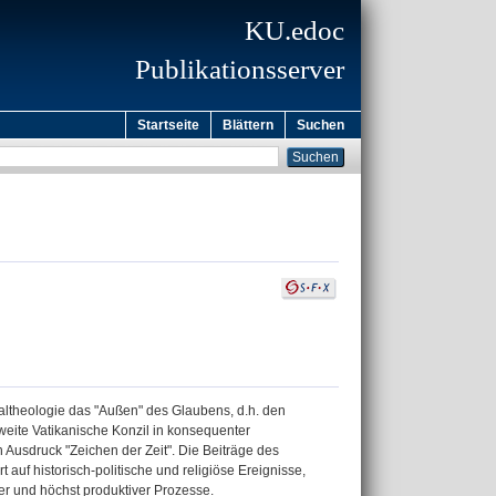
KU.edoc
Publikationsserver
Startseite
Blättern
Suchen
taltheologie das "Außen" des Glaubens, d.h. den
Zweite Vatikanische Konzil in konsequenter
 Ausdruck "Zeichen der Zeit". Die Beiträge des
uf historisch-politische und religiöse Ereignisse,
r und höchst produktiver Prozesse.