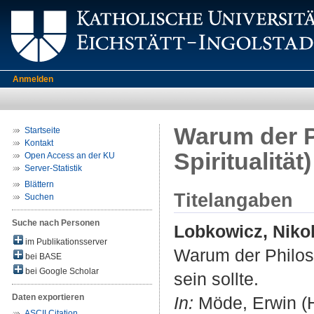
Anmelden
Warum der P
Startseite
Kontakt
Spiritualität
Open Access an der KU
Server-Statistik
Blättern
Titelangaben
Suchen
Suche nach Personen
Lobkowicz, Niko
im Publikationsserver
Warum der Philosop
bei BASE
bei Google Scholar
sein sollte.
Daten exportieren
In:
Möde, Erwin (Hrs
ASCII Citation