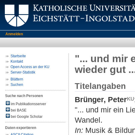
Anmelden
"... und mir
Startseite
Kontakt
wieder gut .
Open Access an der KU
Server-Statistik
Blättern
Titelangaben
Suchen
Suche nach Personen
Brünger, Peter
im Publikationsserver
"... und mir ein L
bei BASE
bei Google Scholar
Wandel.
Daten exportieren
In:
Musik & Bildung
ASCII Citation