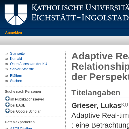
Anmelden
Adaptive Re
Startseite
Kontakt
Relationshi
Open Access an der KU
Server-Statistik
der Perspe
Blättern
Suchen
Titelangaben
Suche nach Personen
im Publikationsserver
Grieser, Lukas
bei BASE
bei Google Scholar
Adaptive Real-ti
Daten exportieren
: eine Betrachtu
ASCII Citation