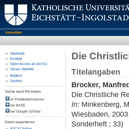
Anmelden
Die Christl
Startseite
Kontakt
Open Access an der KU
Server-Statistik
Titelangaben
Blättern
Suchen
Brocker, Manfre
Suche nach Personen
Die Christliche R
im Publikationsserver
In:
Minkenberg, Mic
bei BASE
bei Google Scholar
Wiesbaden, 2003. -
Sonderheft ; 33)
Daten exportieren
ASCII Citation