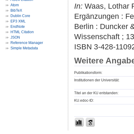
In:
Waas, Lothar R.
Atom
BibTeX
Ergänzungen : Fes
Dublin Core
EP3 XML
Berlin : Duncker &
EndNote
HTML Citation
Wissenschaft ; 13
JSON
Reference Manager
ISBN 3-428-1109
Simple Metadata
Weitere Angab
Publikationsform:
Institutionen der Universität:
Titel an der KU entstanden:
KU.edoc-ID: