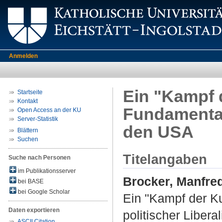
Anmelden
Ein "Kampf d
Startseite
Kontakt
Fundamental
Open Access an der KU
Server-Statistik
den USA
Blättern
Suchen
Titelangaben
Suche nach Personen
im Publikationsserver
Brocker, Manfre
bei BASE
bei Google Scholar
Ein "Kampf der K
Daten exportieren
politischer Liber
ASCII Citation