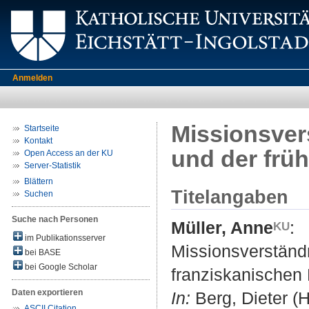
Anmelden
Missionsver
Startseite
Kontakt
und der frü
Open Access an der KU
Server-Statistik
Blättern
Titelangaben
Suchen
Suche nach Personen
Müller, Anne
:
im Publikationsserver
Missionsverständn
bei BASE
bei Google Scholar
franziskanischen
Daten exportieren
In:
Berg, Dieter (
ASCII Citation