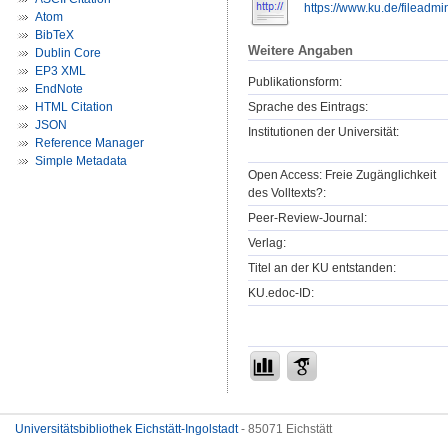
https://www.ku.de/fileadm
Atom
BibTeX
Weitere Angaben
Dublin Core
EP3 XML
Publikationsform:
EndNote
HTML Citation
Sprache des Eintrags:
JSON
Institutionen der Universität:
Reference Manager
Simple Metadata
Open Access: Freie Zugänglichkeit
des Volltexts?:
Peer-Review-Journal:
Verlag:
Titel an der KU entstanden:
KU.edoc-ID:
Universitätsbibliothek Eichstätt-Ingolstadt
- 85071 Eichstätt