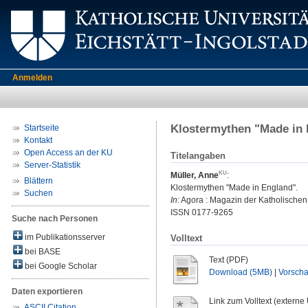
Anmelden
Klostermythen "Made in
Startseite
Kontakt
Open Access an der KU
Titelangaben
Server-Statistik
Müller, Anne
:
Blättern
Klostermythen "Made in England".
Suchen
In:
Agora : Magazin der Katholischen Un
ISSN 0177-9265
Suche nach Personen
im Publikationsserver
Volltext
bei BASE
Text (PDF)
bei Google Scholar
Download (5MB)
|
Vorsch
Daten exportieren
Link zum Volltext (externe
ASCII Citation