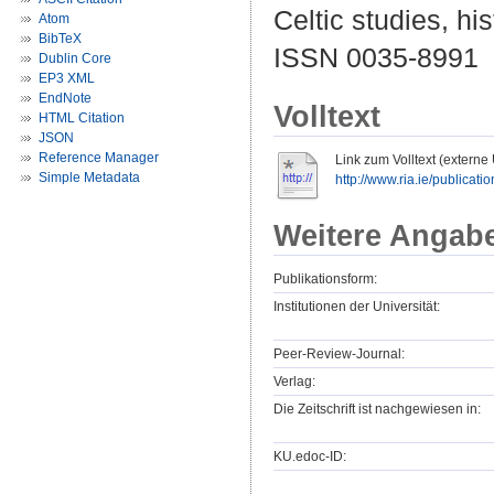
Celtic studies, his
Atom
BibTeX
ISSN 0035-8991
Dublin Core
EP3 XML
EndNote
Volltext
HTML Citation
JSON
Reference Manager
Link zum Volltext (externe
Simple Metadata
http://www.ria.ie/publicatio
Weitere Angab
Publikationsform:
Institutionen der Universität:
Peer-Review-Journal:
Verlag:
Die Zeitschrift ist nachgewiesen in:
KU.edoc-ID: