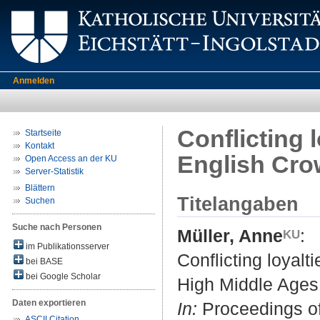
Anmelden
Conflicting 
Startseite
Kontakt
English Cro
Open Access an der KU
Server-Statistik
Blättern
Titelangaben
Suchen
Suche nach Personen
Müller, Anne
:
im Publikationsserver
Conflicting loyalt
bei BASE
bei Google Scholar
High Middle Ages
Daten exportieren
In:
Proceedings of
ASCII Citation