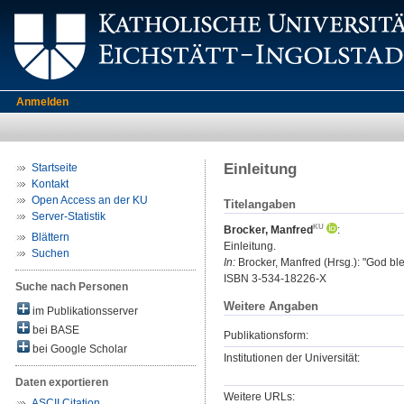
Anmelden
Einleitung
Startseite
Kontakt
Open Access an der KU
Titelangaben
Server-Statistik
Brocker, Manfred
:
Blättern
Einleitung.
Suchen
In:
Brocker, Manfred (Hrsg.): "God ble
ISBN 3-534-18226-X
Suche nach Personen
Weitere Angaben
im Publikationsserver
bei BASE
Publikationsform:
bei Google Scholar
Institutionen der Universität:
Daten exportieren
Weitere URLs:
ASCII Citation