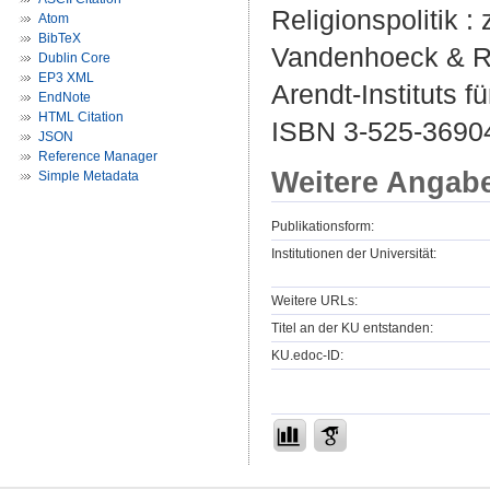
Religionspolitik :
Atom
BibTeX
Vandenhoeck & Rup
Dublin Core
EP3 XML
Arendt-Instituts f
EndNote
HTML Citation
ISBN 3-525-3690
JSON
Reference Manager
Weitere Angab
Simple Metadata
Publikationsform:
Institutionen der Universität:
Weitere URLs:
Titel an der KU entstanden:
KU.edoc-ID: