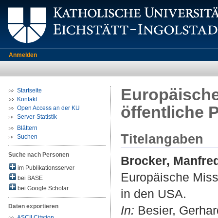
Anmelden
Europäische
Startseite
Kontakt
öffentliche 
Open Access an der KU
Server-Statistik
Blättern
Titelangaben
Suchen
Suche nach Personen
Brocker, Manfre
im Publikationsserver
Europäische Missv
bei BASE
bei Google Scholar
in den USA.
Daten exportieren
In:
Besier, Gerhar
ASCII Citation