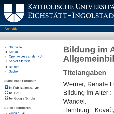
Anmelden
Bildung im A
Startseite
Kontakt
Allgemeinbi
Open Access an der KU
Server-Statistik
Blättern
Titelangaben
Suchen
Suche nach Personen
Werner, Renate L
im Publikationsserver
Bildung im Alter 
bei BASE
bei Google Scholar
Wandel.
Daten exportieren
Hamburg : Kovač, 
ASCII Citation