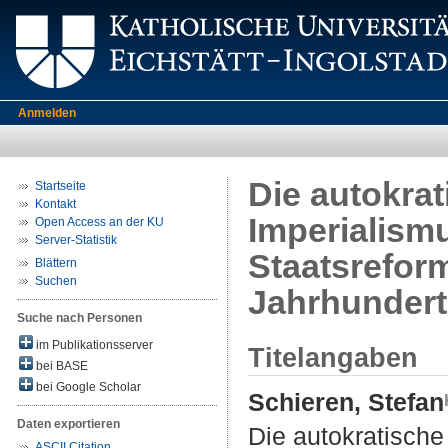
Anmelden
Die autokrat
Startseite
Kontakt
Imperialismu
Open Access an der KU
Server-Statistik
Staatsrefor
Blättern
Suchen
Jahrhundert
Suche nach Personen
im Publikationsserver
Titelangaben
bei BASE
bei Google Scholar
Schieren, Stefan
Daten exportieren
Die autokratische
ASCII Citation