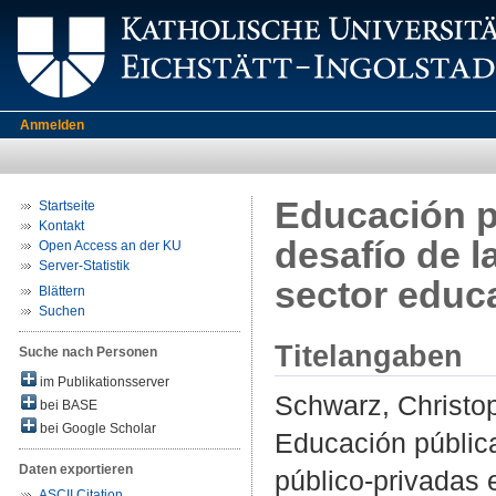
Anmelden
Educación pú
Startseite
Kontakt
desafío de l
Open Access an der KU
Server-Statistik
sector educ
Blättern
Suchen
Titelangaben
Suche nach Personen
im Publikationsserver
Schwarz, Christo
bei BASE
bei Google Scholar
Educación pública
Daten exportieren
público-privadas 
ASCII Citation