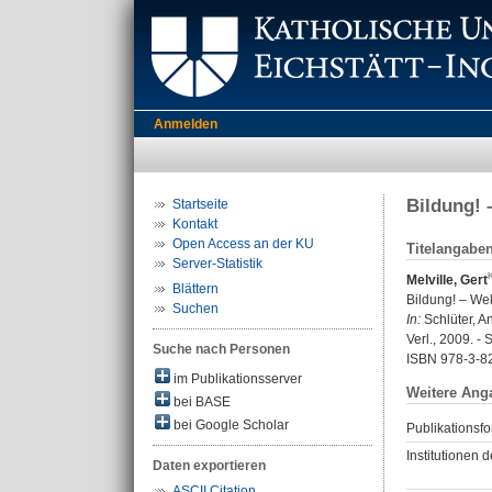
Anmelden
Bildung! 
Startseite
Kontakt
Open Access an der KU
Titelangabe
Server-Statistik
Melville, Gert
Blättern
Bildung! – We
Suchen
In:
Schlüter, An
Verl., 2009. - 
Suche nach Personen
ISBN 978-3-8
im Publikationsserver
Weitere Ang
bei BASE
bei Google Scholar
Publikationsfo
Institutionen d
Daten exportieren
ASCII Citation