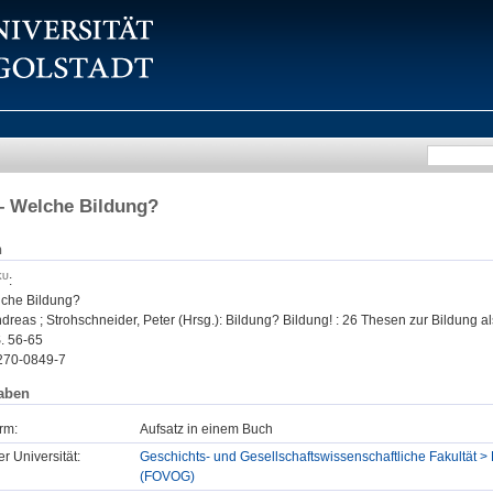
– Welche Bildung?
n
:
lche Bildung?
dreas ; Strohschneider, Peter (Hrsg.): Bildung? Bildung! : 26 Thesen zur Bildung al
S. 56-65
270-0849-7
aben
rm:
Aufsatz in einem Buch
er Universität:
Geschichts- und Gesellschaftswissenschaftliche Fakultät >
(FOVOG)