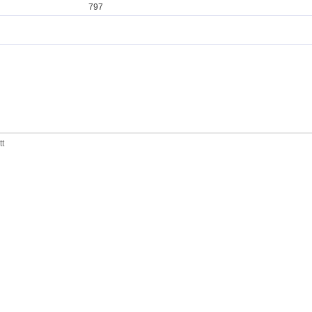
797
tt