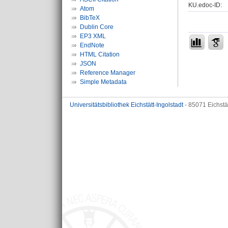
KU.edoc-ID:
Atom
BibTeX
Dublin Core
EP3 XML
EndNote
HTML Citation
JSON
Reference Manager
Simple Metadata
Universitätsbibliothek Eichstätt-Ingolstadt
- 85071 Eichstä