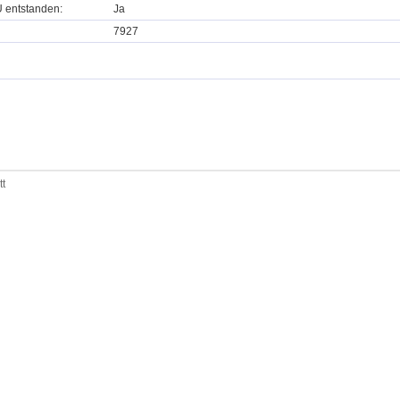
U entstanden:
Ja
7927
tt