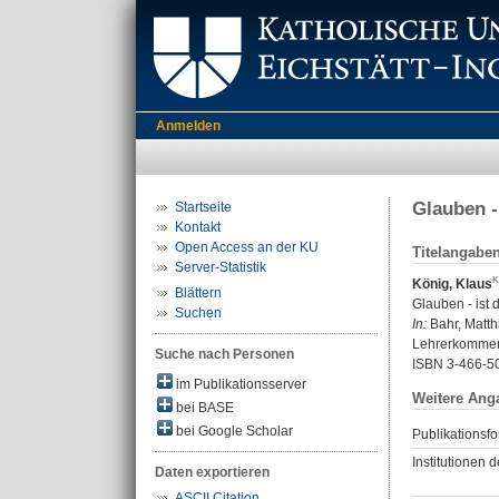
Anmelden
Glauben -
Startseite
Kontakt
Open Access an der KU
Titelangabe
Server-Statistik
König, Klaus
Blättern
Glauben - ist 
Suchen
In:
Bahr, Matthi
Lehrerkomment
Suche nach Personen
ISBN 3-466-5
im Publikationsserver
Weitere Ang
bei BASE
bei Google Scholar
Publikationsfo
Institutionen d
Daten exportieren
ASCII Citation