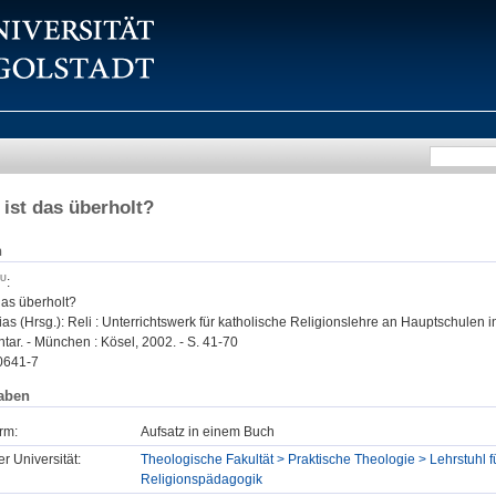
 ist das überholt?
n
:
das überholt?
as (Hrsg.): Reli : Unterrichtswerk für katholische Religionslehre an Hauptschulen i
ar. - München : Kösel, 2002. - S. 41-70
0641-7
aben
rm:
Aufsatz in einem Buch
er Universität:
Theologische Fakultät > Praktische Theologie > Lehrstuhl f
Religionspädagogik