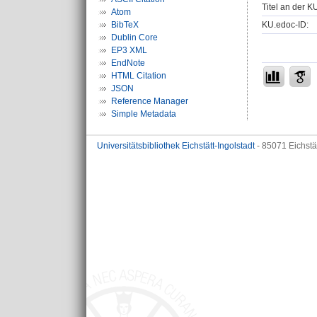
Titel an der K
Atom
KU.edoc-ID:
BibTeX
Dublin Core
EP3 XML
EndNote
HTML Citation
JSON
Reference Manager
Simple Metadata
Universitätsbibliothek Eichstätt-Ingolstadt
- 85071 Eichstä