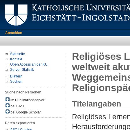
Anmelden
Religiöses L
Startseite
Kontakt
weltweit ak
Open Access an der KU
Server-Statistik
Weggemeinsc
Blättern
Suchen
Religionspä
Suche nach Personen
im Publikationsserver
Titelangaben
bei BASE
bei Google Scholar
Religiöses Lernen
Daten exportieren
Herausforderunge
ASCII Citation