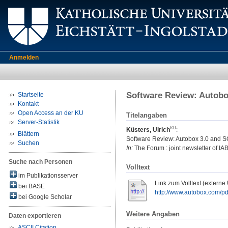
Anmelden
Software Review: Autobo
Startseite
Kontakt
Open Access an der KU
Titelangaben
Server-Statistik
Küsters, Ulrich
:
Blättern
Software Review: Autobox 3.0 and S
Suchen
In:
The Forum : joint newsletter of IABF
Suche nach Personen
Volltext
im Publikationsserver
Link zum Volltext (externe
bei BASE
http://www.autobox.com/pd
bei Google Scholar
Weitere Angaben
Daten exportieren
ASCII Citation