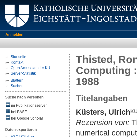
Anmelden
Thisted, Ron
Startseite
Kontakt
Computing :
Open Access an der KU
Server-Statistik
1988
Blättern
Suchen
Titelangaben
Suche nach Personen
im Publikationsserver
Küsters, Ulrich
bei BASE
bei Google Scholar
Rezension von:
Th
Daten exportieren
numerical comput
ASCII Citation