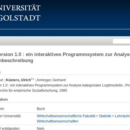
sion 1.0 : ein interaktives Programmsystem zur Analyse
beschreibung
n
el
;
Küsters, Ulrich
;
Arminger, Gerhard
:
 1.0 : ein interaktives Programmsystem zur Analyse kategorialer Logitmodelle ; 
archiv für empirische Sozialforschung, 1985
aben
rm:
Buch
er Universität:
Wirtschaftswissenschaftliche Fakultät > Statistik > Lehrstuh
Wirtschaftswissenschaften
U entstanden:
Nein