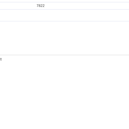
7822
tt