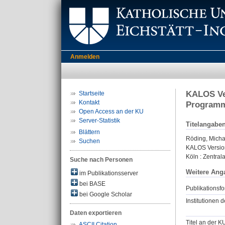
Anmelden
KALOS Ver
Startseite
Kontakt
Programm
Open Access an der KU
Server-Statistik
Titelangabe
Blättern
Röding, Micha
Suchen
KALOS Version
Köln : Zentral
Suche nach Personen
Weitere Ang
im Publikationsserver
bei BASE
Publikationsfo
bei Google Scholar
Institutionen d
Daten exportieren
Titel an der K
ASCII Citation