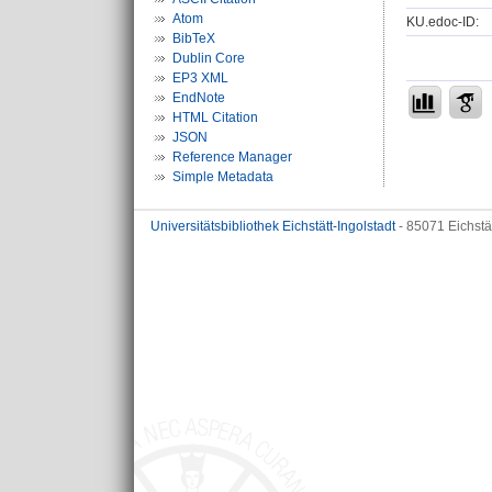
Atom
KU.edoc-ID:
BibTeX
Dublin Core
EP3 XML
EndNote
HTML Citation
JSON
Reference Manager
Simple Metadata
Universitätsbibliothek Eichstätt-Ingolstadt
- 85071 Eichstä