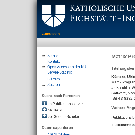
Anmelden
Matrix P
Startseite
Kontakt
Open Access an der KU
Titelangabe
Server-Statistik
Küsters, Ulri
Blättern
Matrix Progra
Suchen
In:
Bandilla, Wo
Software, Marc
Suche nach Personen
ISBN 3-8282-
im Publikationsserver
Weitere Ang
bei BASE
bei Google Scholar
Publikationsfo
Institutionen d
Daten exportieren
ASCII Citation