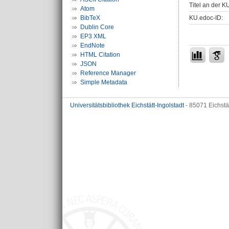
Titel an der K
Atom
KU.edoc-ID:
BibTeX
Dublin Core
EP3 XML
EndNote
HTML Citation
JSON
Reference Manager
Simple Metadata
Universitätsbibliothek Eichstätt-Ingolstadt
- 85071 Eichstä