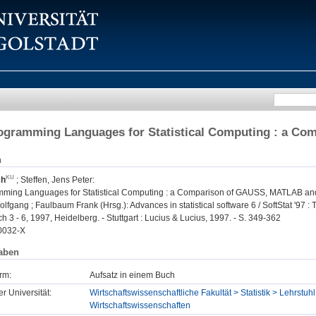
rogramming Languages for Statistical Computing : a C
n
ch
;
Steffen, Jens Peter
:
mming Languages for Statistical Computing : a Comparison of GAUSS, MATLAB an
lfgang ; Faulbaum Frank (Hrsg.): Advances in statistical software 6 / SoftStat '97 : 
h 3 - 6, 1997, Heidelberg. - Stuttgart : Lucius & Lucius, 1997. - S. 349-362
0032-X
aben
rm:
Aufsatz in einem Buch
er Universität:
Wirtschaftswissenschaftliche Fakultät > Statistik > Lehrstuh
Wirtschaftswissenschaften