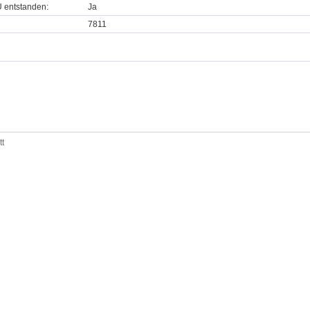
U entstanden:
Ja
7811
tt