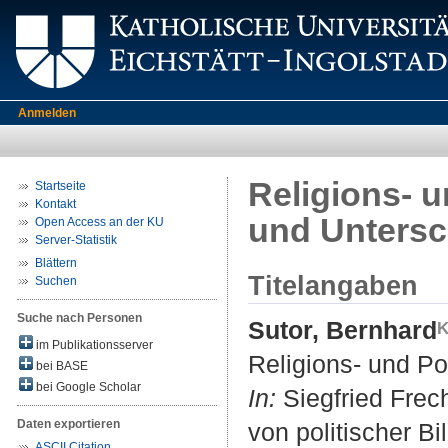
Anmelden
Religions- u
Startseite
Kontakt
und Untersc
Open Access an der KU
Server-Statistik
Blättern
Titelangaben
Suchen
Suche nach Personen
Sutor, Bernhard
im Publikationsserver
Religions- und Po
bei BASE
bei Google Scholar
In:
Siegfried Frech
Daten exportieren
von politischer B
ASCII Citation