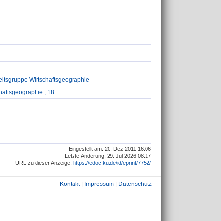
eitsgruppe Wirtschaftsgeographie
haftsgeographie ; 18
Eingestellt am: 20. Dez 2011 16:06
Letzte Änderung: 29. Jul 2026 08:17
URL zu dieser Anzeige:
https://edoc.ku.de/id/eprint/7752/
Kontakt
|
Impressum
|
Datenschutz