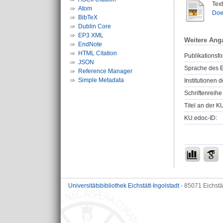
Tex
Atom
Dow
BibTeX
Dublin Core
EP3 XML
Weitere Ang
EndNote
HTML Citation
Publikationsfo
JSON
Sprache des E
Reference Manager
Simple Metadata
Institutionen d
Schriftenreihe
Titel an der K
KU.edoc-ID:
Universitätsbibliothek Eichstätt-Ingolstadt
- 85071 Eichstä