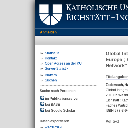
Anmelden
Global In
Startseite
Kontakt
Europe ; 
Open Access an der KU
Network”
Server-Statistik
Blättern
Titelangabe
Suchen
Zademach, Ha
Global Integr
Suche nach Personen
2010 in Washi
im Publikationsserver
Eichstätt : Ka
bei BASE
Faches Wirtsc
bei Google Scholar
ISBN 978-3-9
Daten exportieren
Volltext
ASCII Citation