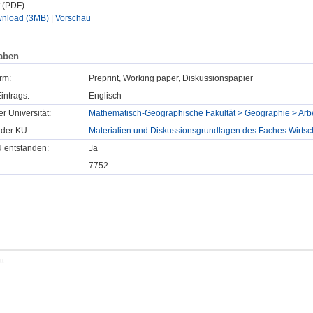
t (PDF)
nload (3MB)
|
Vorschau
aben
rm:
Preprint, Working paper, Diskussionspapier
intrags:
Englisch
er Universität:
Mathematisch-Geographische Fakultät > Geographie > Arb
 der KU:
Materialien und Diskussionsgrundlagen des Faches Wirtsc
U entstanden:
Ja
7752
tt