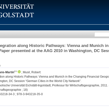
tegration along Historic Pathways: Vienna and Munich i
Paper presented at the AAG 2010 in Washington, DC Sess
n
ns-Martin
;
Musil, Robert
:
ation along Historic Pathways: Vienna and Munich in the Changing Financial Geogr
ngton, DC Session “German Cities in the World City Network”.
tholische Universität Eichstätt-Ingolstadt, Professur für Wirtschaftsgeographie, 201
haftsgeographie ; 18)
43218-34-3 ; 978-3-943218-35-0