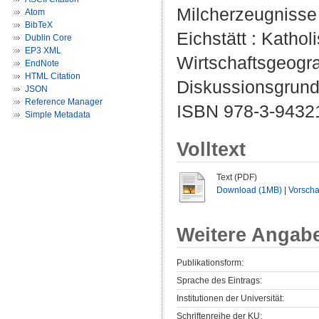
Milcherzeugnisse
Atom
BibTeX
Eichstätt : Kathol
Dublin Core
EP3 XML
Wirtschaftsgeograp
EndNote
HTML Citation
Diskussionsgrund
JSON
Reference Manager
ISBN 978-3-94321
Simple Metadata
Volltext
Text (PDF)
Download (1MB)
|
Vorsch
Weitere Angab
Publikationsform:
Sprache des Eintrags:
Institutionen der Universität:
Schriftenreihe der KU: