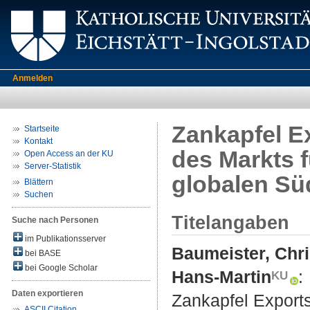
Anmelden
Zankapfel E
Startseite
Kontakt
des Markts f
Open Access an der KU
Server-Statistik
globalen S
Blättern
Suchen
Titelangaben
Suche nach Personen
im Publikationsserver
Baumeister, Chri
bei BASE
bei Google Scholar
Hans-Martin
:
Daten exportieren
Zankapfel Exports
ASCII Citation