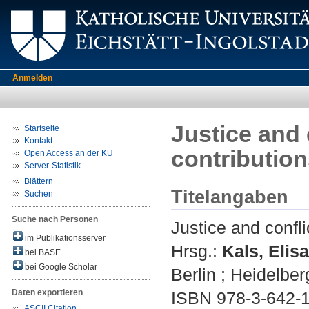
Anmelden
Justice and 
Startseite
Kontakt
contributio
Open Access an der KU
Server-Statistik
Blättern
Titelangaben
Suchen
Suche nach Personen
Justice and confli
im Publikationsserver
Hrsg.:
Kals, Elis
bei BASE
bei Google Scholar
Berlin ; Heidelber
Daten exportieren
ISBN 978-3-642-
ASCII Citation