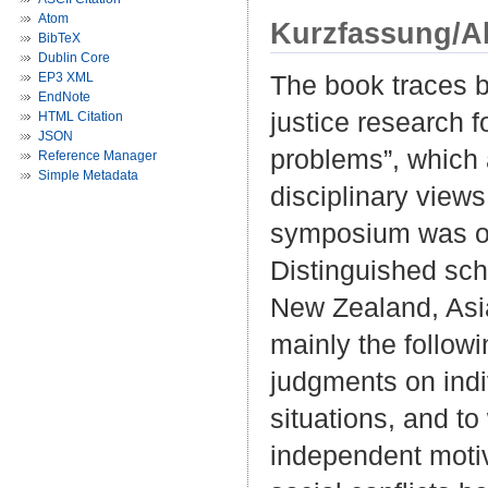
Atom
Kurzfassung/A
BibTeX
Dublin Core
EP3 XML
The book traces b
EndNote
justice research f
HTML Citation
JSON
problems”, which 
Reference Manager
Simple Metadata
disciplinary views
symposium was on 
Distinguished scho
New Zealand, Asia
mainly the followi
judgments on indi
situations, and t
independent motiv