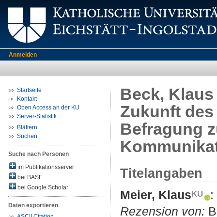
Anmelden
Beck, Klaus 
Startseite
Kontakt
Zukunft des 
Open Access an der KU
Server-Statistik
Befragung z
Blättern
Suchen
Kommunikati
Suche nach Personen
im Publikationsserver
Titelangaben
bei BASE
bei Google Scholar
Meier, Klaus
:
Daten exportieren
Rezension von:
Be
ASCII Citation