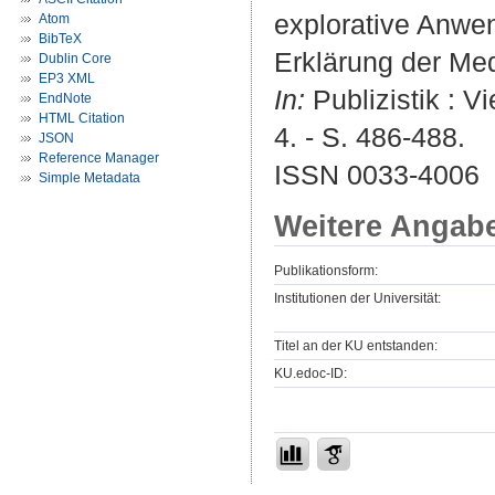
explorative Anwe
Atom
BibTeX
Erklärung der Me
Dublin Core
EP3 XML
In:
Publizistik : V
EndNote
HTML Citation
4. - S. 486-488.
JSON
Reference Manager
ISSN 0033-4006
Simple Metadata
Weitere Angab
Publikationsform:
Institutionen der Universität:
Titel an der KU entstanden:
KU.edoc-ID: