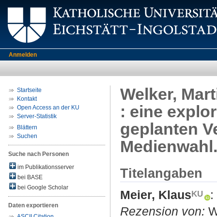
Anmelden
Welker, Mart
Startseite
Kontakt
: eine expl
Open Access an der KU
Server-Statistik
geplanten Ve
Blättern
Suchen
Medienwahl.
Suche nach Personen
im Publikationsserver
Titelangaben
bei BASE
bei Google Scholar
Meier, Klaus
:
Daten exportieren
Rezension von:
We
ASCII Citation