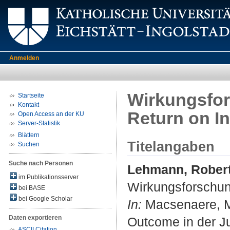
Anmelden
Wirkungsfor
Startseite
Kontakt
Return on I
Open Access an der KU
Server-Statistik
Blättern
Titelangaben
Suchen
Suche nach Personen
Lehmann, Rober
im Publikationsserver
Wirkungsforschun
bei BASE
bei Google Scholar
In:
Macsenaere, Mic
Daten exportieren
Outcome in der Ju
ASCII Citation