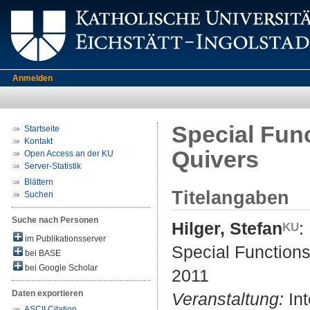
Anmelden
Special Func
Startseite
Kontakt
Quivers
Open Access an der KU
Server-Statistik
Blättern
Titelangaben
Suchen
Suche nach Personen
Hilger, Stefan
:
im Publikationsserver
Special Functions
bei BASE
bei Google Scholar
2011
Daten exportieren
Veranstaltung:
Int
ASCII Citation