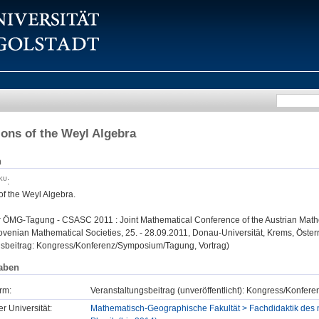
ons of the Weyl Algebra
n
:
of the Weyl Algebra.
:
ÖMG-Tagung - CSASC 2011 : Joint Mathematical Conference of the Austrian Mathem
venian Mathematical Societies, 25. - 28.09.2011, Donau-Universität, Krems, Österr
gsbeitrag: Kongress/Konferenz/Symposium/Tagung, Vortrag)
aben
rm:
Veranstaltungsbeitrag (unveröffentlicht): Kongress/Konfe
er Universität:
Mathematisch-Geographische Fakultät > Fachdidaktik des n