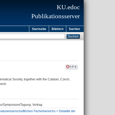
KU.edoc
Publikationsserver
Startseite
Blättern
Suchen
atical Society, together with the Catalan, Czech,
eich.
renz/Symposium/Tagung, Vortrag
aturwissenschaftlichen Fächerbereichs > Didaktik der