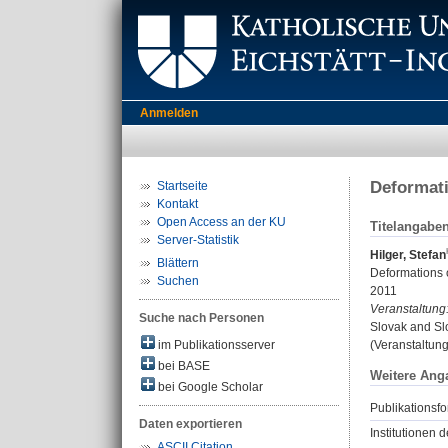
Anmelden
Deformati
Startseite
Kontakt
Open Access an der KU
Titelangabe
Server-Statistik
Hilger, Stefan
Blättern
Deformations 
Suchen
2011
Veranstaltung
Suche nach Personen
Slovak and Slo
im Publikationsserver
(Veranstaltun
bei BASE
Weitere Ang
bei Google Scholar
Publikationsfo
Daten exportieren
Institutionen d
ASCII Citation