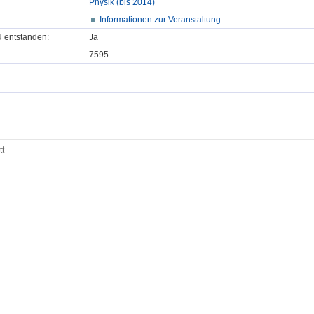
Physik (bis 2014)
:
Informationen zur Veranstaltung
U entstanden:
Ja
7595
tt