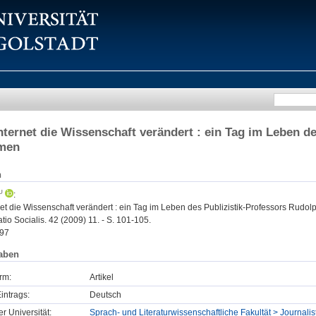
nternet die Wissenschaft verändert : ein Tag im Leben d
men
n
:
net die Wissenschaft verändert : ein Tag im Leben des Publizistik-Professors Rudo
o Socialis. 42 (2009) 11. - S. 101-105.
97
aben
rm:
Artikel
intrags:
Deutsch
er Universität:
Sprach- und Literaturwissenschaftliche Fakultät > Journalist