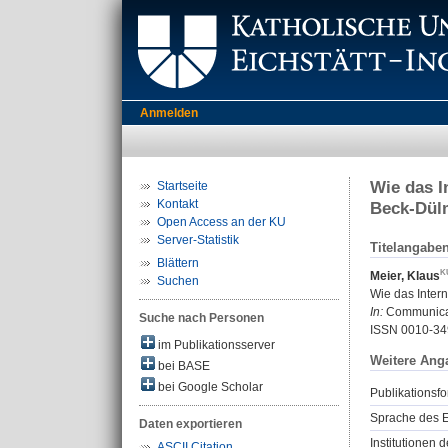
Anmelden
Wie das I
Startseite
Kontakt
Beck-Dül
Open Access an der KU
Server-Statistik
Titelangabe
Blättern
Meier, Klaus
Suchen
Wie das Inter
In:
Communicati
Suche nach Personen
ISSN 0010-34
im Publikationsserver
Weitere Ang
bei BASE
bei Google Scholar
Publikationsfo
Sprache des E
Daten exportieren
Institutionen d
ASCII Citation