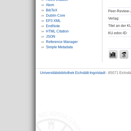
Atom
BibTeX
Peer-Review-J
Dublin Core
Verlag:
EP3 XML
Titel an der K
EndNote
HTML Citation
KU.edoc-ID:
JSON
Reference Manager
Simple Metadata
Universitätsbibliothek Eichstätt-Ingolstadt
- 85071 Eichstä