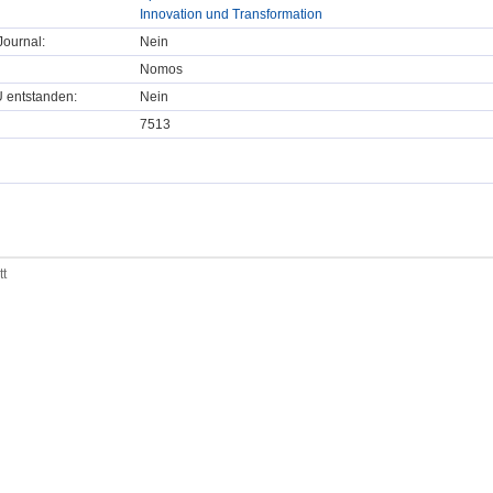
Innovation und Transformation
ournal:
Nein
Nomos
U entstanden:
Nein
7513
tt