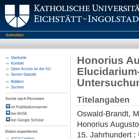
Anmelden
Honorius Au
Startseite
Kontakt
Elucidarium-
Open Access an der KU
Server-Statistik
Untersuchu
Blättern
Suchen
Titelangaben
Suche nach Personen
im Publikationsserver
Oswald-Brandt, M
bei BASE
bei Google Scholar
Honorius Augusto
Daten exportieren
15. Jahrhundert :
ASCII Citation