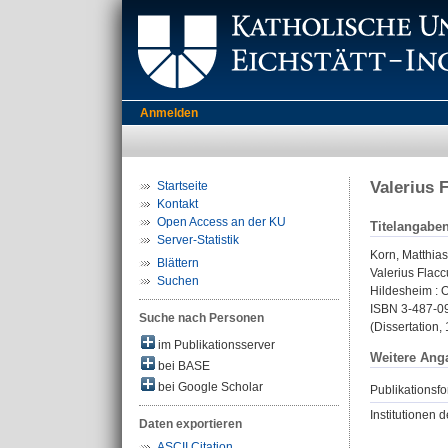
Anmelden
Valerius 
Startseite
Kontakt
Open Access an der KU
Titelangabe
Server-Statistik
Korn, Matthias
Blättern
Valerius Flacc
Suchen
Hildesheim : O
ISBN 3-487-0
Suche nach Personen
(Dissertation,
im Publikationsserver
Weitere Ang
bei BASE
bei Google Scholar
Publikationsfo
Institutionen d
Daten exportieren
ASCII Citation