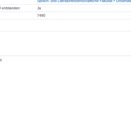
Sprach- und Literaturwissenschaftliche Fakultät > Dissertat
U entstanden:
Ja
7480
tt