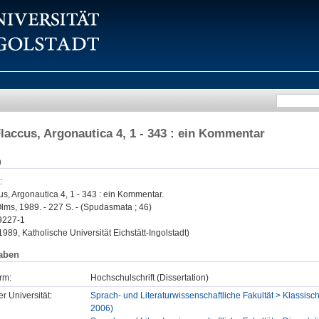
Flaccus, Argonautica 4, 1 - 343 : ein Kommentar
n
:
us, Argonautica 4, 1 - 343 : ein Kommentar.
lms, 1989. - 227 S. - (Spudasmata ; 46)
9227-1
 1989, Katholische Universität Eichstätt-Ingolstadt)
aben
rm:
Hochschulschrift (Dissertation)
er Universität:
Sprach- und Literaturwissenschaftliche Fakultät > Klassische
2006)