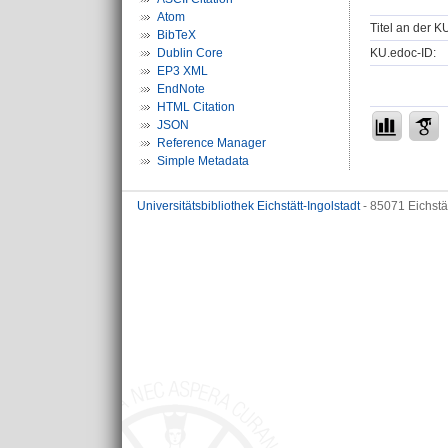
Atom
Titel an der K
BibTeX
KU.edoc-ID:
Dublin Core
EP3 XML
EndNote
HTML Citation
JSON
Reference Manager
Simple Metadata
Universitätsbibliothek Eichstätt-Ingolstadt
- 85071 Eichstä